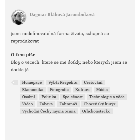
Dagmar Bláhová-Jarombeková
jsem nedefinovatelná forma života, schopná se
reprodukovat
O čem píše
Blog o věcech, které se mě dotkly, nebo kterých jsem se
dotkla já.
Homepage
Výběr Respektu
Cestování
Ekonomika
Fotografie
Kultura
Média
Osobní
Politika
Společnost
Technologie a věda
Video
Zábava
Zahraničí
Choceňský kurýr
Východní Čechy mýma očima
Orlickoústecko