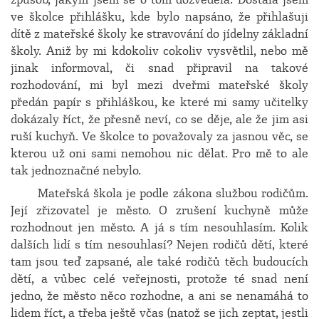
ve školce přihlášku, kde bylo napsáno, že přihlašuji
dítě z mateřské školy ke stravování do jídelny základní
školy. Aniž by mi kdokoliv cokoliv vysvětlil, nebo mě
jinak informoval, či snad připravil na takové
rozhodování, mi byl mezi dveřmi mateřské školy
předán papír s přihláškou, ke které mi samy učitelky
dokázaly říct, že přesně neví, co se děje, ale že jim asi
ruší kuchyň. Ve školce to považovaly za jasnou věc, se
kterou už oni sami nemohou nic dělat. Pro mě to ale
tak jednoznačné nebylo.
Mateřská škola je podle zákona službou rodičům.
Její zřizovatel je město. O zrušení kuchyně může
rozhodnout jen město. A já s tím nesouhlasím. Kolik
dalších lidí s tím nesouhlasí? Nejen rodičů dětí, které
tam jsou teď zapsané, ale také rodičů těch budoucích
dětí, a vůbec celé veřejnosti, protože té snad není
jedno, že město něco rozhodne, a ani se nenamáhá to
lidem říct, a třeba ještě včas (natož se jich zeptat, jestli