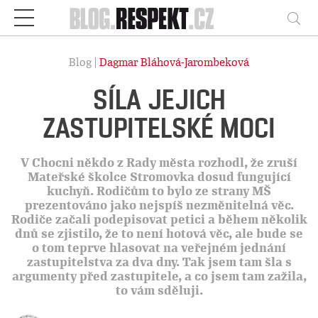
Respekt
Vy
Blog |
Dagmar Bláhová-Jarombeková
SÍLA JEJICH
ZASTUPITELSKÉ MOCI
V Chocni někdo z Rady města rozhodl, že zruší
Mateřské školce Stromovka dosud fungující
kuchyň. Rodičům to bylo ze strany MŠ
prezentováno jako nejspíš nezměnitelná věc.
Rodiče začali podepisovat petici a během několik
dnů se zjistilo, že to není hotová věc, ale bude se
o tom teprve hlasovat na veřejném jednání
zastupitelstva za dva dny. Tak jsem tam šla s
argumenty před zastupitele, a co jsem tam zažila,
to vám sděluji.