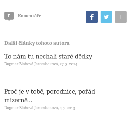
+
11
Komentáře
Další články tohoto autora
To nám tu nechali staré dědky
Dagmar Bláhová-Jarombeková, 27. 3. 2014
Proč je v tobě, porodnice, pořád
mizerně...
Dagmar Bláhová-Jarombeková, 4. 7. 2013