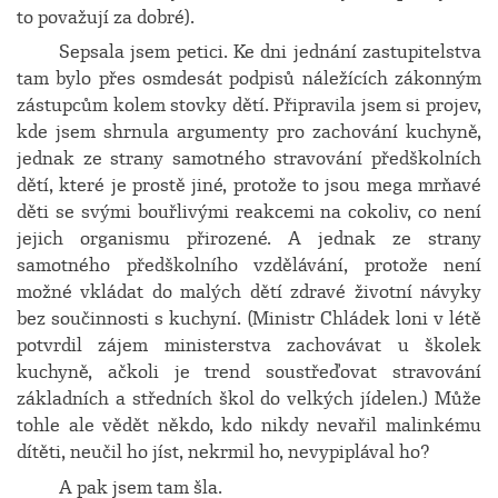
to považují za dobré).
Sepsala jsem petici. Ke dni jednání zastupitelstva
tam bylo přes osmdesát podpisů náležících zákonným
zástupcům kolem stovky dětí. Připravila jsem si projev,
kde jsem shrnula argumenty pro zachování kuchyně,
jednak ze strany samotného stravování předškolních
dětí, které je prostě jiné, protože to jsou mega mrňavé
děti se svými bouřlivými reakcemi na cokoliv, co není
jejich organismu přirozené. A jednak ze strany
samotného předškolního vzdělávání, protože není
možné vkládat do malých dětí zdravé životní návyky
bez součinnosti s kuchyní. (Ministr Chládek loni v létě
potvrdil zájem ministerstva zachovávat u školek
kuchyně, ačkoli je trend soustřeďovat stravování
základních a středních škol do velkých jídelen.) Může
tohle ale vědět někdo, kdo nikdy nevařil malinkému
dítěti, neučil ho jíst, nekrmil ho, nevypiplával ho?
A pak jsem tam šla.