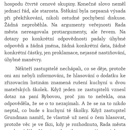
hospodu čtvrté cenové skupiny. Konečné slovo neměl
jednací řád, ale starosta. Štěkání byla nepsaná výsada
při překřikování, nikoli ostudné pochybení diskuse.
Žádná neproběhla. Na argumenty veřejnosti Rada
města nereagovala protiargumenty, ale řevem. Na
dotazy po konkrétní odpovědnosti padaly úhybné
odpovědi a žádná jména, žádná konkrétní data, žádné
konkrétní částky, jen proklamace, nejasné nastiňování,
úhybné manévry.
Někteří zastupitelé nechápali, co se děje, protože
oni ani nebyli informováni, že hlasování o dodatku ke
zřizovacím listinám znamená rušení kuchyní u dvou
mateřských školek. Když jeden ze zastupitelů vznesl
dotaz na paní Rybovou, proč jim to neřekla, ona
odpověděla, že se o to nezajímali. A že se na to nikdo
neptal, co bude s kuchyní té školky. Když zastupitel
Grundman namítl, že vlastně už není o čem hlasovat,
protože věc je ve fázi, kdy je rozhodnuto, Rada města