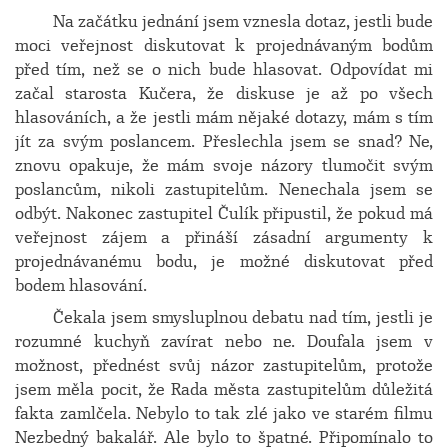
Na začátku jednání jsem vznesla dotaz, jestli bude
moci veřejnost diskutovat k projednávaným bodům
před tím, než se o nich bude hlasovat. Odpovídat mi
začal starosta Kučera, že diskuse je až po všech
hlasováních, a že jestli mám nějaké dotazy, mám s tím
jít za svým poslancem. Přeslechla jsem se snad? Ne,
znovu opakuje, že mám svoje názory tlumočit svým
poslancům, nikoli zastupitelům. Nenechala jsem se
odbýt. Nakonec zastupitel Čulík připustil, že pokud má
veřejnost zájem a přináší zásadní argumenty k
projednávanému bodu, je možné diskutovat před
bodem hlasování.
Čekala jsem smysluplnou debatu nad tím, jestli je
rozumné kuchyň zavírat nebo ne. Doufala jsem v
možnost, přednést svůj názor zastupitelům, protože
jsem měla pocit, že Rada města zastupitelům důležitá
fakta zamlčela. Nebylo to tak zlé jako ve starém filmu
Nezbedný bakalář. Ale bylo to špatné. Připomínalo to