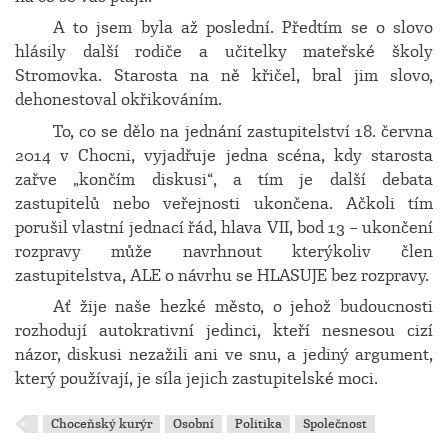
A to jsem byla až poslední. Předtím se o slovo
hlásily další rodiče a učitelky mateřské školy
Stromovka. Starosta na ně křičel, bral jim slovo,
dehonestoval okřikováním.
To, co se dělo na jednání zastupitelství 18. června
2014 v Chocni, vyjadřuje jedna scéna, kdy starosta
zařve „končím diskusi“, a tím je další debata
zastupitelů nebo veřejnosti ukončena. Ačkoli tím
porušil vlastní jednací řád, hlava VII, bod 13 – ukončení
rozpravy může navrhnout kterýkoliv člen
zastupitelstva, ALE o návrhu se HLASUJE bez rozpravy.
Ať žije naše hezké město, o jehož budoucnosti
rozhodují autokrativní jedinci, kteří nesnesou cizí
názor, diskusi nezažili ani ve snu, a jediný argument,
který používají, je síla jejich zastupitelské moci.
Choceňský kurýr
Osobní
Politika
Společnost