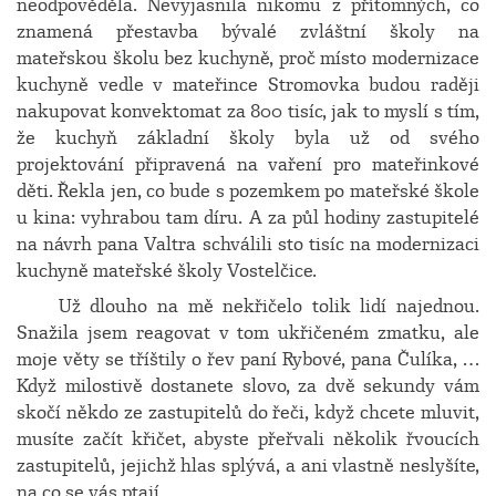
neodpověděla. Nevyjasnila nikomu z přítomných, co
znamená přestavba bývalé zvláštní školy na
mateřskou školu bez kuchyně, proč místo modernizace
kuchyně vedle v mateřince Stromovka budou raději
nakupovat konvektomat za 800 tisíc, jak to myslí s tím,
že kuchyň základní školy byla už od svého
projektování připravená na vaření pro mateřinkové
děti. Řekla jen, co bude s pozemkem po mateřské škole
u kina: vyhrabou tam díru. A za půl hodiny zastupitelé
na návrh pana Valtra schválili sto tisíc na modernizaci
kuchyně mateřské školy Vostelčice.
Už dlouho na mě nekřičelo tolik lidí najednou.
Snažila jsem reagovat v tom ukřičeném zmatku, ale
moje věty se tříštily o řev paní Rybové, pana Čulíka, …
Když milostivě dostanete slovo, za dvě sekundy vám
skočí někdo ze zastupitelů do řeči, když chcete mluvit,
musíte začít křičet, abyste přeřvali několik řvoucích
zastupitelů, jejichž hlas splývá, a ani vlastně neslyšíte,
na co se vás ptají..