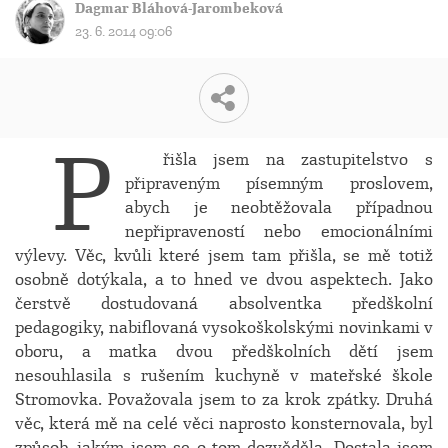
Dagmar Bláhová-Jarombeková
23. 6. 2014 09:06
P
řišla jsem na zastupitelstvo s
připraveným písemným proslovem,
abych je neobtěžovala případnou
nepřipraveností nebo emocionálními
výlevy. Věc, kvůli které jsem tam přišla, se mě totiž
osobně dotýkala, a to hned ve dvou aspektech. Jako
čerstvě dostudovaná absolventka předškolní
pedagogiky, nabiflovaná vysokoškolskými novinkami v
oboru, a matka dvou předškolních dětí jsem
nesouhlasila s rušením kuchyně v mateřské škole
Stromovka. Považovala jsem to za krok zpátky. Druhá
věc, která mě na celé věci naprosto konsternovala, byl
způsob, jakým jsem se o tom dozvěděla. Dostala jsem