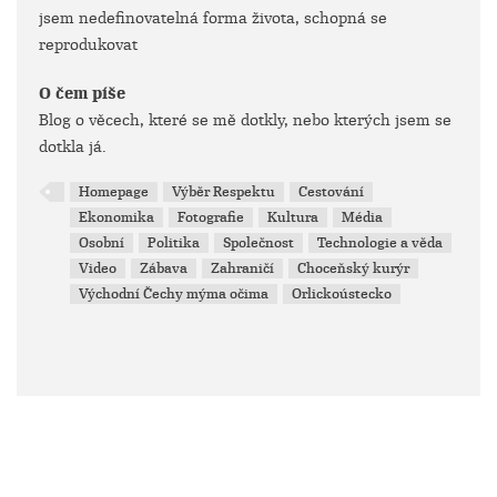
jsem nedefinovatelná forma života, schopná se
reprodukovat
O čem píše
Blog o věcech, které se mě dotkly, nebo kterých jsem se
dotkla já.
Homepage
Výběr Respektu
Cestování
Ekonomika
Fotografie
Kultura
Média
Osobní
Politika
Společnost
Technologie a věda
Video
Zábava
Zahraničí
Choceňský kurýr
Východní Čechy mýma očima
Orlickoústecko