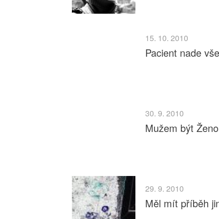
15. 10. 2010
Pacient nade vš
30. 9. 2010
Mužem být Ženo
29. 9. 2010
Měl mít příběh j