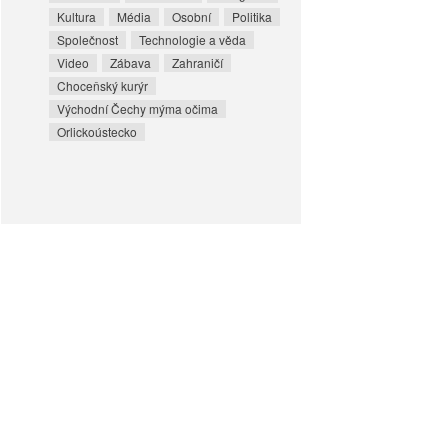
Kultura
Média
Osobní
Politika
Společnost
Technologie a věda
Video
Zábava
Zahraničí
Choceňský kurýr
Východní Čechy mýma očima
Orlickoústecko