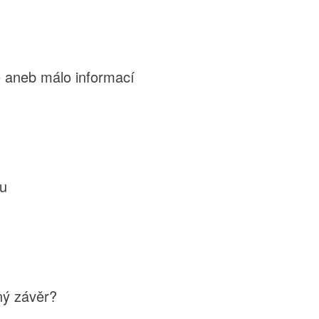
e aneb málo informací
u
iný závěr?